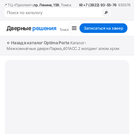
📍 ТЦ «Проспект»,
пр. Ленина, 159
, Томск
☎
+7 (3822) 93-55-76
· 935576
🔎
Дверные
решения
Записаться на замер
Томск
← Назад в каталог Optima Porte
Каталог
›
Межкомнатные двери
›
Парма_401АСС.2 молдинг алюм.хром