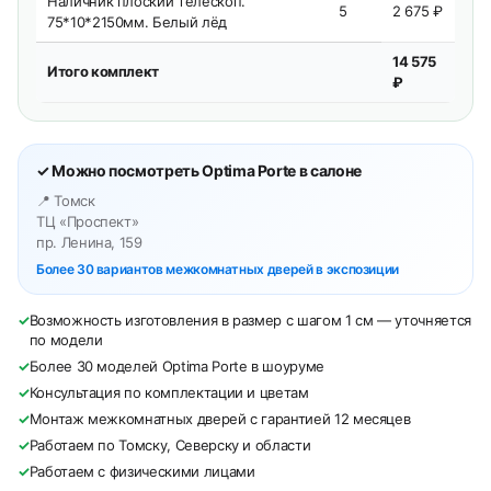
Наличник плоский телескоп.
5
2 675 ₽
75*10*2150мм. Белый лёд
14 575
Итого комплект
₽
✓ Можно посмотреть Optima Porte в салоне
📍 Томск
ТЦ «Проспект»
пр. Ленина, 159
Более 30 вариантов межкомнатных дверей в экспозиции
✓
Возможность изготовления в размер с шагом 1 см — уточняется
по модели
✓
Более 30 моделей Optima Porte в шоуруме
✓
Консультация по комплектации и цветам
✓
Монтаж межкомнатных дверей с гарантией 12 месяцев
✓
Работаем по Томску, Северску и области
✓
Работаем с физическими лицами