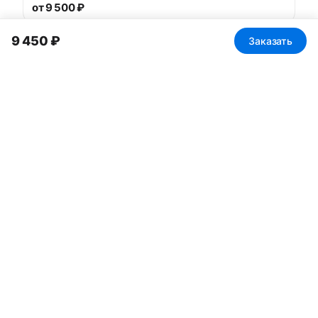
от 9 500 ₽
9 450 ₽
Заказать
Похожие решения
Неаполь_201
от 8 600 ₽