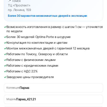
📍 Томск
ТЦ «Проспект»
пр. Ленина, 159
Более 30 вариантов межкомнатных дверей в экспозиции
✓
Возможность изготовления в размер с шагом 1 см — уточняется
по модели
✓
Более 30 моделей Optima Porte в шоуруме
✓
Консультация по комплектации и цветам
✓
Монтаж межкомнатных дверей с гарантией 12 месяцев
✓
Работаем по Томску, Северску и области
✓
Работаем с физическими лицами
✓
Работаем с юридическими лицами
✓
Работаем с НДС 22%
✓
Заводские цены производителя
Парма
Коллекция
Парма_421.21
Модель