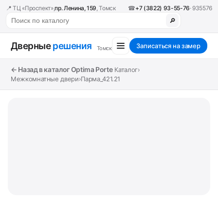
📍 ТЦ «Проспект»,
пр. Ленина, 159
, Томск
☎
+7 (3822) 93-55-76
· 935576
🔎
Дверные
решения
Записаться на замер
Томск
← Назад в каталог Optima Porte
Каталог
›
Межкомнатные двери
›
Парма_421.21