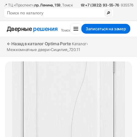
📍 ТЦ «Проспект»,
пр. Ленина, 159
, Томск
☎
+7 (3822) 93-55-76
· 935576
🔎
Дверные
решения
Записаться на замер
Томск
← Назад в каталог Optima Porte
Каталог
›
Межкомнатные двери
›
Сицилия_720.11