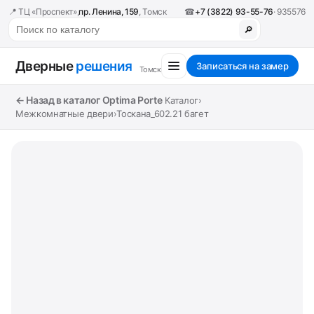
📍 ТЦ «Проспект»,
пр. Ленина, 159
, Томск
☎
+7 (3822) 93-55-76
· 935576
🔎
Дверные
решения
Записаться на замер
Томск
← Назад в каталог Optima Porte
Каталог
›
Межкомнатные двери
›
Тоскана_602.21 багет