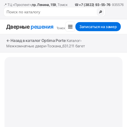
📍 ТЦ «Проспект»,
пр. Ленина, 159
, Томск
☎
+7 (3822) 93-55-76
· 935576
🔎
Дверные
решения
Записаться на замер
Томск
← Назад в каталог Optima Porte
Каталог
›
Межкомнатные двери
›
Тоскана_631.211 багет