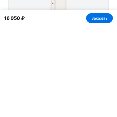
16 050 ₽
Заказать
Неаполь_205 молдинг алюм.хром
от 10 400 ₽
Неаполь_205 молдинг алюм.чёрн.
от 10 400 ₽