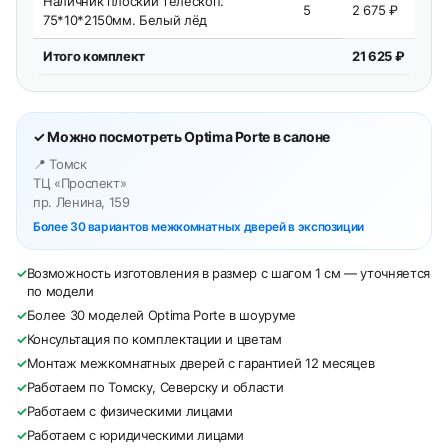
Наличник плоский телескоп.
5
2 675 ₽
75*10*2150мм. Белый лёд
Итого комплект
21 625 ₽
✓ Можно посмотреть Optima Porte в салоне
📍 Томск
ТЦ «Проспект»
пр. Ленина, 159
Более 30 вариантов межкомнатных дверей в экспозиции
✓
Возможность изготовления в размер с шагом 1 см — уточняется
по модели
✓
Более 30 моделей Optima Porte в шоуруме
✓
Консультация по комплектации и цветам
✓
Монтаж межкомнатных дверей с гарантией 12 месяцев
✓
Работаем по Томску, Северску и области
✓
Работаем с физическими лицами
✓
Работаем с юридическими лицами