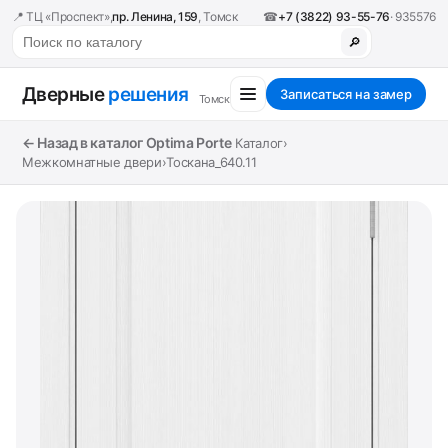
📍 ТЦ «Проспект»,
пр. Ленина, 159
, Томск
☎
+7 (3822) 93-55-76
· 935576
🔎
Дверные
решения
Записаться на замер
Томск
← Назад в каталог Optima Porte
Каталог
›
Межкомнатные двери
›
Тоскана_640.11