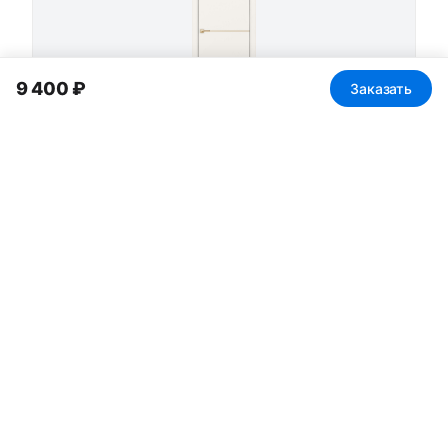
9 400 ₽
Заказать
Неаполь_202 молдинг алюм.золото
от 9 500 ₽
Неаполь_202 молдинг алюм.хром
от 9 500 ₽