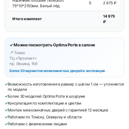
Наличник плоский телескоп.
5
2 675 ₽
75*10*2150мм. Белый лёд
14 975
Итого комплект
₽
✓ Можно посмотреть Optima Porte в салоне
📍 Томск
ТЦ «Проспект»
пр. Ленина, 159
Более 30 вариантов межкомнатных дверей в экспозиции
✓
Возможность изготовления в размер с шагом 1 см — уточняется
по модели
✓
Более 30 моделей Optima Porte в шоуруме
✓
Консультация по комплектации и цветам
✓
Монтаж межкомнатных дверей с гарантией 12 месяцев
✓
Работаем по Томску, Северску и области
✓
Работаем с физическими лицами