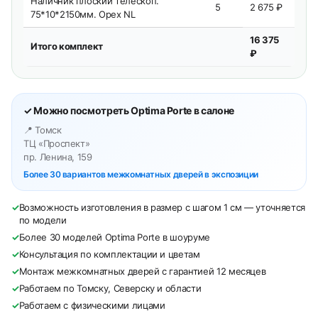
Наличник плоский телескоп.
5
2 675 ₽
75*10*2150мм. Орех NL
16 375
Итого комплект
₽
✓ Можно посмотреть Optima Porte в салоне
📍 Томск
ТЦ «Проспект»
пр. Ленина, 159
Более 30 вариантов межкомнатных дверей в экспозиции
✓
Возможность изготовления в размер с шагом 1 см — уточняется
по модели
✓
Более 30 моделей Optima Porte в шоуруме
✓
Консультация по комплектации и цветам
✓
Монтаж межкомнатных дверей с гарантией 12 месяцев
✓
Работаем по Томску, Северску и области
✓
Работаем с физическими лицами