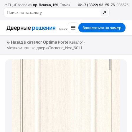
📍 ТЦ «Проспект»,
пр. Ленина, 159
, Томск
☎
+7 (3822) 93-55-76
· 935576
🔎
Дверные
решения
Записаться на замер
Томск
← Назад в каталог Optima Porte
Каталог
›
Межкомнатные двери
›
Тоскана_Neo_601.1