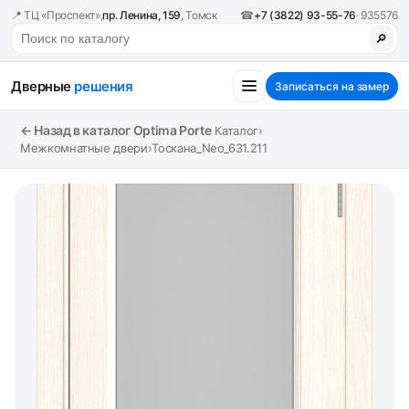
📍 ТЦ «Проспект»,
пр. Ленина, 159
, Томск
☎
+7 (3822) 93-55-76
· 935576
🔎
Дверные
решения
Записаться на замер
← Назад в каталог Optima Porte
Каталог
›
Межкомнатные двери
›
Тоскана_Neo_631.211