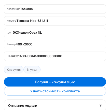
Тоскана
Коллекция
Тоскана_Neo_631.211
Модель
ЭКО-шпон Орех NL
Цвет
400×2000
Размер
м031403903145900000000000
SKU
Снаружи:
Внутри:
Получить консультацию
Узнать стоимость комплекта
Описание модели
▼