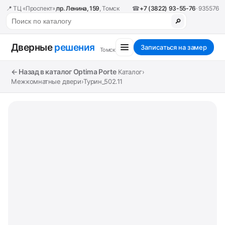
📍 ТЦ «Проспект»,
пр. Ленина, 159
, Томск
☎
+7 (3822) 93-55-76
· 935576
🔎
Дверные
решения
Записаться на замер
Томск
← Назад в каталог Optima Porte
Каталог
›
Межкомнатные двери
›
Турин_502.11