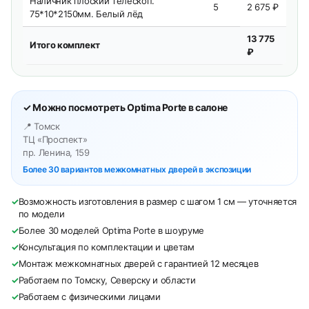
Наличник плоский телескоп.
5
2 675 ₽
75*10*2150мм. Белый лёд
13 775
Итого комплект
₽
✓ Можно посмотреть Optima Porte в салоне
📍 Томск
ТЦ «Проспект»
пр. Ленина, 159
Более 30 вариантов межкомнатных дверей в экспозиции
✓
Возможность изготовления в размер с шагом 1 см — уточняется
по модели
✓
Более 30 моделей Optima Porte в шоуруме
✓
Консультация по комплектации и цветам
✓
Монтаж межкомнатных дверей с гарантией 12 месяцев
✓
Работаем по Томску, Северску и области
✓
Работаем с физическими лицами