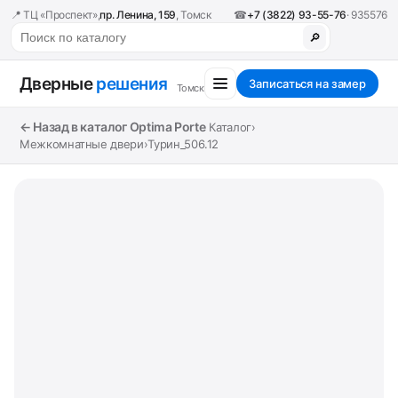
📍 ТЦ «Проспект»,
пр. Ленина, 159
, Томск
☎
+7 (3822) 93-55-76
· 935576
🔎
Дверные
решения
Записаться на замер
Томск
← Назад в каталог Optima Porte
Каталог
›
Межкомнатные двери
›
Турин_506.12