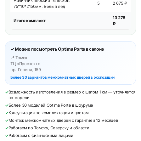
Наличник плоский телескоп.
5
2 675 ₽
75*10*2150мм. Белый лёд
13 275
Итого комплект
₽
✓ Можно посмотреть Optima Porte в салоне
📍 Томск
ТЦ «Проспект»
пр. Ленина, 159
Более 30 вариантов межкомнатных дверей в экспозиции
✓
Возможность изготовления в размер с шагом 1 см — уточняется
по модели
✓
Более 30 моделей Optima Porte в шоуруме
✓
Консультация по комплектации и цветам
✓
Монтаж межкомнатных дверей с гарантией 12 месяцев
✓
Работаем по Томску, Северску и области
✓
Работаем с физическими лицами