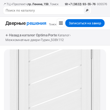
📍 ТЦ «Проспект»,
пр. Ленина, 159
, Томск
☎
+7 (3822) 93-55-76
· 935576
🔎
Дверные
решения
Записаться на замер
Томск
← Назад в каталог Optima Porte
Каталог
›
Межкомнатные двери
›
Турин_508У.112