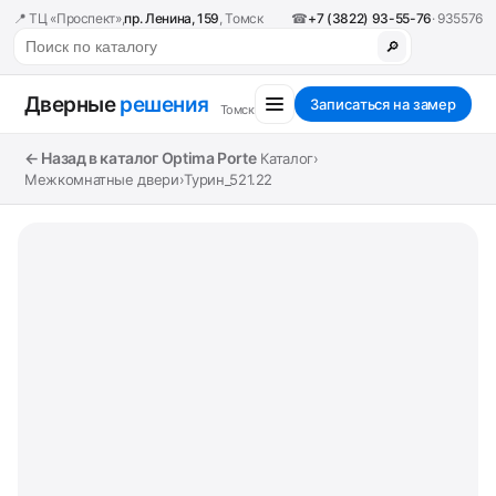
📍 ТЦ «Проспект»,
пр. Ленина, 159
, Томск
☎
+7 (3822) 93-55-76
· 935576
🔎
Дверные
решения
Записаться на замер
Томск
← Назад в каталог Optima Porte
Каталог
›
Межкомнатные двери
›
Турин_521.22