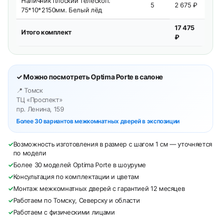
Наличник плоский телескоп.
5
2 675 ₽
75*10*2150мм. Белый лёд
17 475
Итого комплект
₽
✓ Можно посмотреть Optima Porte в салоне
📍 Томск
ТЦ «Проспект»
пр. Ленина, 159
Более 30 вариантов межкомнатных дверей в экспозиции
✓
Возможность изготовления в размер с шагом 1 см — уточняется
по модели
✓
Более 30 моделей Optima Porte в шоуруме
✓
Консультация по комплектации и цветам
✓
Монтаж межкомнатных дверей с гарантией 12 месяцев
✓
Работаем по Томску, Северску и области
✓
Работаем с физическими лицами