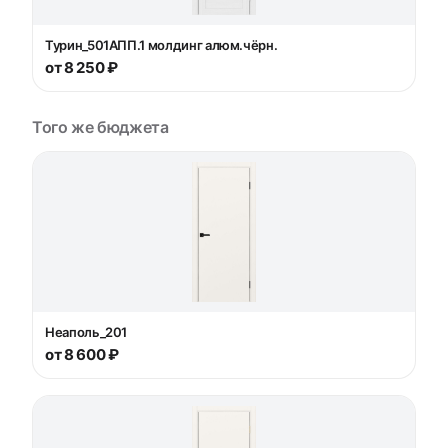
Турин_501AПП.1 молдинг алюм.чёрн.
от 8 250 ₽
Того же бюджета
Неаполь_201
от 8 600 ₽