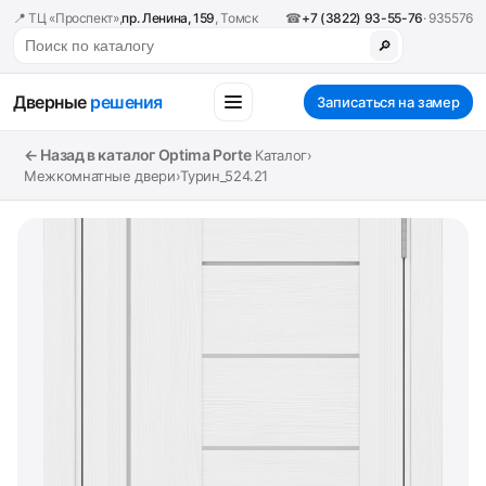
📍 ТЦ «Проспект»,
пр. Ленина, 159
, Томск
☎
+7 (3822) 93-55-76
· 935576
🔎
Дверные
решения
Записаться на замер
← Назад в каталог Optima Porte
Каталог
›
Межкомнатные двери
›
Турин_524.21