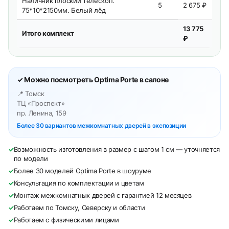
Наличник плоский телескоп.
5
2 675 ₽
75*10*2150мм. Белый лёд
13 775
Итого комплект
₽
✓ Можно посмотреть Optima Porte в салоне
📍 Томск
ТЦ «Проспект»
пр. Ленина, 159
Более 30 вариантов межкомнатных дверей в экспозиции
✓
Возможность изготовления в размер с шагом 1 см — уточняется
по модели
✓
Более 30 моделей Optima Porte в шоуруме
✓
Консультация по комплектации и цветам
✓
Монтаж межкомнатных дверей с гарантией 12 месяцев
✓
Работаем по Томску, Северску и области
✓
Работаем с физическими лицами