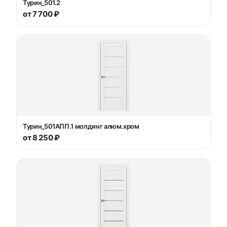
Турин_501.2
от 7 700 ₽
Турин_501AПП.1 молдинг алюм.хром
от 8 250 ₽