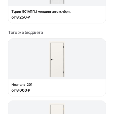
Турин_501AПП.1 молдинг алюм.чёрн.
от 8 250 ₽
Того же бюджета
Неаполь_201
от 8 600 ₽