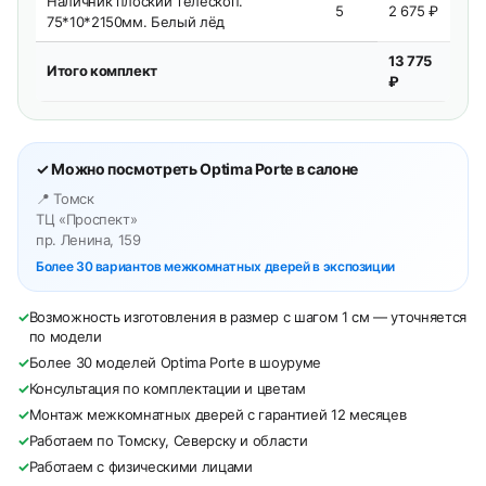
Наличник плоский телескоп.
5
2 675 ₽
75*10*2150мм. Белый лёд
13 775
Итого комплект
₽
✓ Можно посмотреть Optima Porte в салоне
📍 Томск
ТЦ «Проспект»
пр. Ленина, 159
Более 30 вариантов межкомнатных дверей в экспозиции
✓
Возможность изготовления в размер с шагом 1 см — уточняется
по модели
✓
Более 30 моделей Optima Porte в шоуруме
✓
Консультация по комплектации и цветам
✓
Монтаж межкомнатных дверей с гарантией 12 месяцев
✓
Работаем по Томску, Северску и области
✓
Работаем с физическими лицами