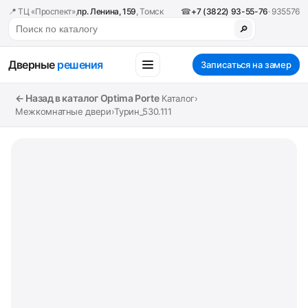
📍 ТЦ «Проспект»,
пр. Ленина, 159
, Томск
☎
+7 (3822) 93-55-76
· 935576
🔎
Дверные
решения
Записаться на замер
← Назад в каталог Optima Porte
Каталог
›
Межкомнатные двери
›
Турин_530.111