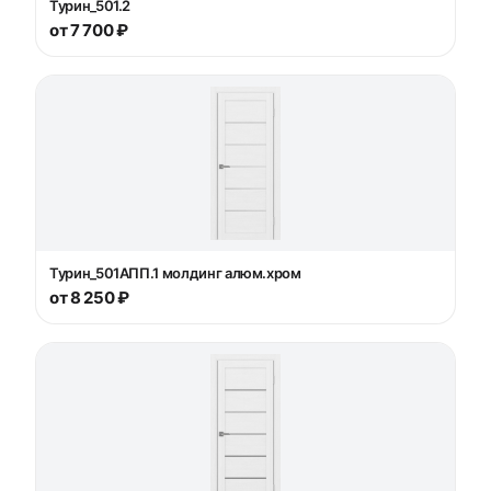
Турин_501.2
от 7 700 ₽
Турин_501AПП.1 молдинг алюм.хром
от 8 250 ₽