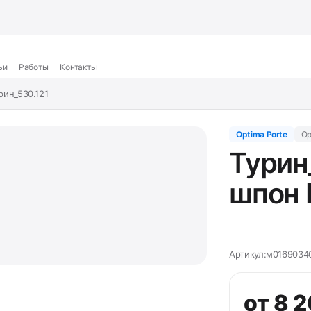
ьи
Работы
Контакты
рин_530.121
Optima Porte
Op
Турин
шпон 
Артикул:
м0169034
от 8 