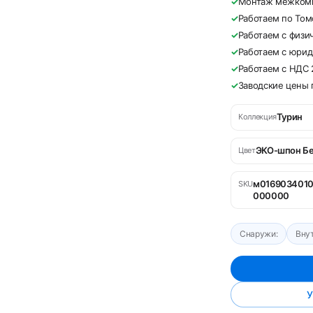
✓
Монтаж межкомна
✓
Работаем по Том
✓
Работаем с физи
✓
Работаем с юри
✓
Работаем с НДС
✓
Заводские цены 
Турин
Коллекция
ЭКО-шпон Б
Цвет
м016903401
SKU
000000
Снаружи:
Внут
У