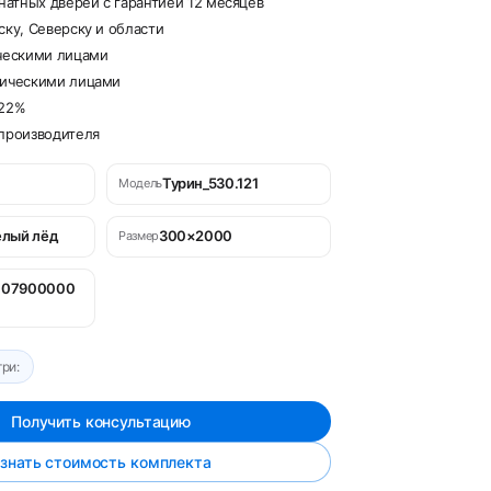
тных дверей с гарантией 12 месяцев
ску, Северску и области
ческими лицами
дическими лицами
 22%
производителя
Турин_530.121
Модель
елый лёд
300×2000
Размер
007900000
ри:
Получить консультацию
знать стоимость комплекта