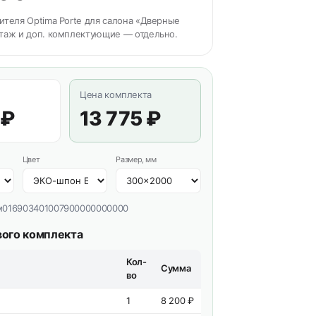
теля Optima Porte для салона «Дверные
таж и доп. комплектующие — отдельно.
Цена комплекта
 ₽
13 775 ₽
Цвет
Размер, мм
м016903401007900000000000
вого комплекта
Кол-
Сумма
во
1
8 200 ₽