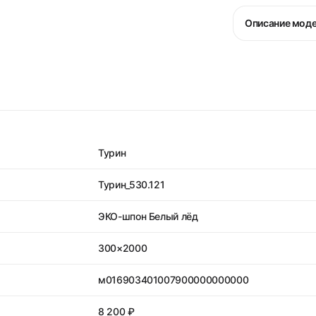
Описание мод
Турин
Турин_530.121
ЭКО-шпон Белый лёд
300×2000
м016903401007900000000000
8 200 ₽