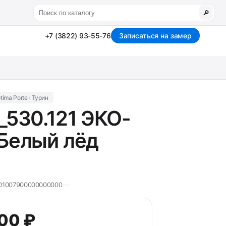
🔎
+7 (3822) 93-55-76
Записаться на замер
tima Porte · Турин
_530.121 ЭКО-
Белый лёд
01007900000000000
200 ₽