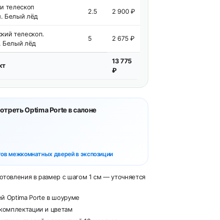
и телескоп
2.5
2 900 ₽
. Белый лёд
кий телескоп.
5
2 675 ₽
. Белый лёд
13 775
кт
₽
треть Optima Porte в салоне
тов межкомнатных дверей в экспозиции
отовления в размер с шагом 1 см — уточняется
й Optima Porte в шоуруме
 комплектации и цветам