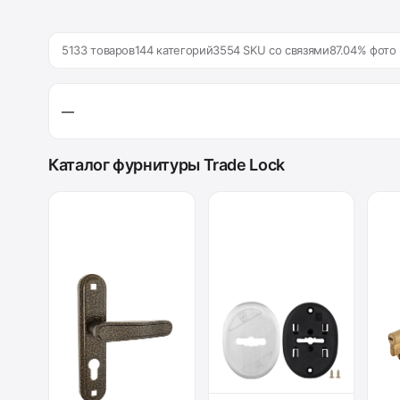
5133 товаров
144 категорий
3554 SKU со связями
87.04% фото
—
Каталог фурнитуры Trade Lock