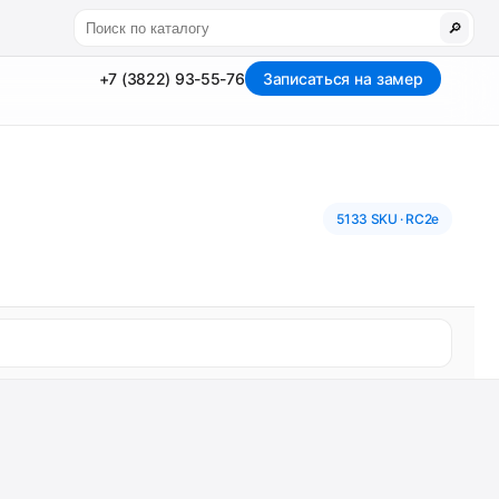
🔎
+7 (3822) 93-55-76
Записаться на замер
5133 SKU · RC2e