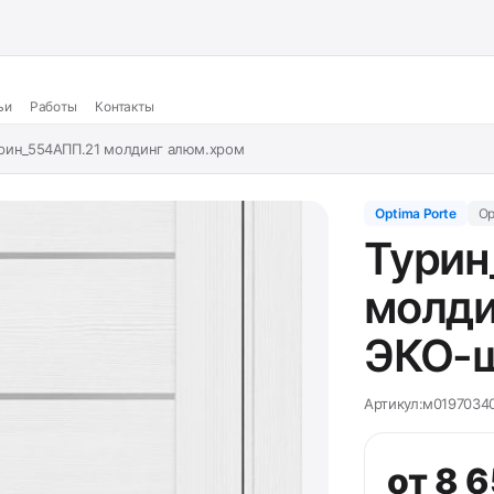
ьи
Работы
Контакты
рин_554АПП.21 молдинг алюм.хром
Optima Porte
Op
Турин
молди
ЭКО-ш
Артикул:
м0197034
от 8 