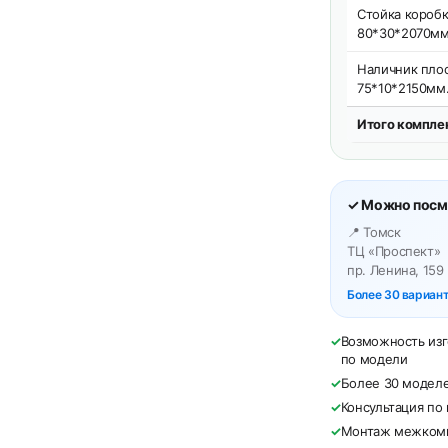
Стойка коробк
80*30*2070мм
Наличник плос
75*10*2150мм
Итого компле
✓ Можно посмо
📍 Томск
ТЦ «Проспект»
пр. Ленина, 159
Более 30 вариан
✓
Возможность изг
по модели
✓
Более 30 моделе
✓
Консультация по
✓
Монтаж межкомна