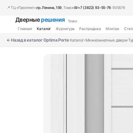
📍 ТЦ «Проспект»,
пр. Ленина, 159
, Томск
☎
+7 (3822) 93-55-76
· 935576
Дверные
решения
Томск
Главная
Каталог
Фурнитура
Распродажа
Монтаж
Стат
← Назад в каталог Optima Porte
Каталог
›
Межкомнатные двери
›
Ту