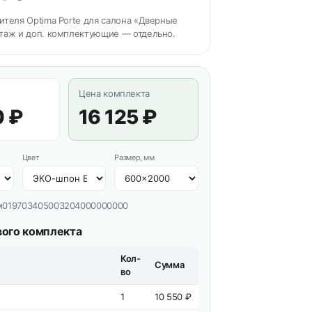
теля Optima Porte для салона «Дверные
таж и доп. комплектующие — отдельно.
Цена комплекта
0 ₽
16 125 ₽
Цвет
Размер, мм
м019703405003204000000000
вого комплекта
Кол-
Сумма
во
1
10 550 ₽