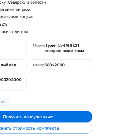
ску, Северску и области
ческими лицами
дическими лицами
 22%
производителя
Турин_554АПП.21
Модель
молдинг алюм.хром
елый лёд
600×2000
Размер
003204000
ри:
Получить консультацию
знать стоимость комплекта