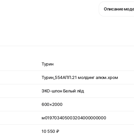
Описание мод
Турин
Турин_554АПП.21 молдинг алюм.хром
ЭКО-шпон Белый лёд
600×2000
м019703405003204000000000
10 550 ₽