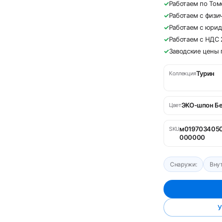
✓
Работаем по Том
✓
Работаем с физи
✓
Работаем с юри
✓
Работаем с НДС
✓
Заводские цены 
Турин
Коллекция
ЭКО-шпон Б
Цвет
м019703405
SKU
000000
Снаружи:
Внут
У