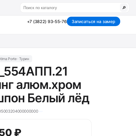
🔎
+7 (3822) 93-55-76
Записаться на замер
tima Porte · Турин
_554АПП.21
нг алюм.хром
пон Белый лёд
05003204000000000
650 ₽