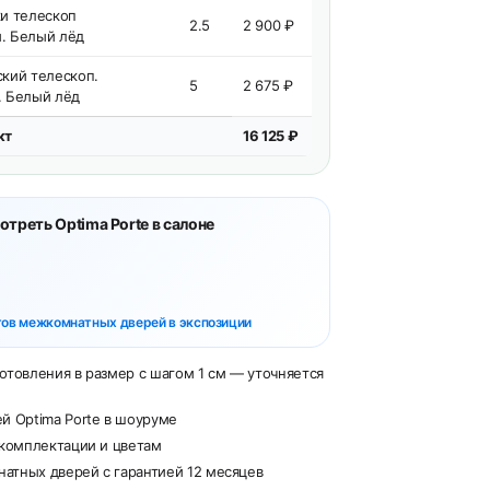
и телескоп
2.5
2 900 ₽
. Белый лёд
кий телескоп.
5
2 675 ₽
. Белый лёд
кт
16 125 ₽
треть Optima Porte в салоне
тов межкомнатных дверей в экспозиции
отовления в размер с шагом 1 см — уточняется
й Optima Porte в шоуруме
 комплектации и цветам
тных дверей с гарантией 12 месяцев