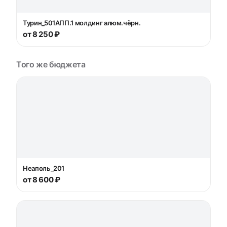
Турин_501AПП.1 молдинг алюм.чёрн.
от 8 250 ₽
Того же бюджета
Неаполь_201
от 8 600 ₽