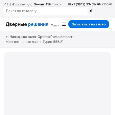
📍 ТЦ «Проспект»,
пр. Ленина, 159
, Томск
☎
+7 (3822) 93-55-76
· 935576
🔎
Дверные
решения
Записаться на замер
Томск
← Назад в каталог Optima Porte
Каталог
›
Межкомнатные двери
›
Турин_555.21