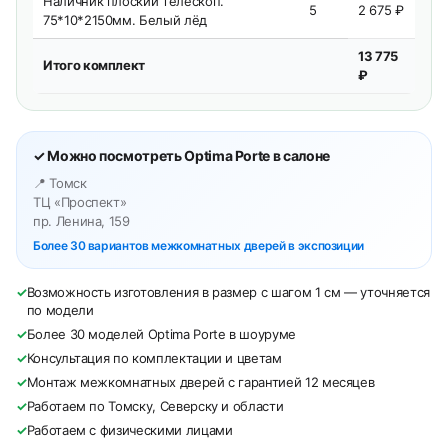
Наличник плоский телескоп.
5
2 675 ₽
75*10*2150мм. Белый лёд
13 775
Итого комплект
₽
✓ Можно посмотреть Optima Porte в салоне
📍 Томск
ТЦ «Проспект»
пр. Ленина, 159
Более 30 вариантов межкомнатных дверей в экспозиции
✓
Возможность изготовления в размер с шагом 1 см — уточняется
по модели
✓
Более 30 моделей Optima Porte в шоуруме
✓
Консультация по комплектации и цветам
✓
Монтаж межкомнатных дверей с гарантией 12 месяцев
✓
Работаем по Томску, Северску и области
✓
Работаем с физическими лицами