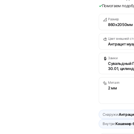
✓
Помогаем подобр
📐
Размер
860х2050мм
🎨
Цвет внешней с
Антрацит муа
🔒
Замки
Сувальдный 
30.01, цилинд
🔩
Металл
2 мм
Снаружи:
Антраци
Внутри:
Кашемир б