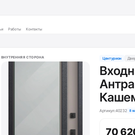
ьи
Работы
Контакты
ВНУТРЕННЯЯ СТОРОНА
Центурион
Две
Входн
Антра
Кашем
Артикул:
40232
8 в
70 62