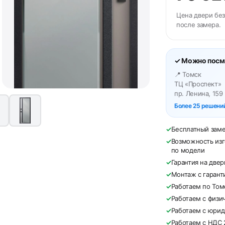
Цена двери без
после замера.
✓ Можно посм
📍 Томск
ТЦ «Проспект»
пр. Ленина, 159
Более 25 решений
✓
Бесплатный зам
✓
Возможность изг
по модели
✓
Гарантия на две
✓
Монтаж с гарант
✓
Работаем по Том
✓
Работаем с физи
✓
Работаем с юри
✓
Работаем с НДС