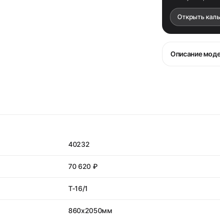
Открыть кал
Описание мод
40232
70 620 ₽
T-16/1
860х2050мм