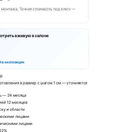
 монтажа. Точная стоимость под ключ —
отреть вживую в салоне
 в экспозиции
ер
отовления в размер с шагом 1 см — уточняется
рь — 24 месяца
ией 12 месяцев
ску и области
ческими лицами
дическими лицами
 22%