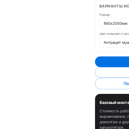
ВАРИАНТЫ И
Размер
Цвет внешней стор
Пе
Базовый монт
Стоимость рабо
выравнивание, п
демонтаж и дру
калькуляторе.