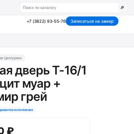
🔎
+7 (3822) 93-55-76
Записаться на замер
ри Центурион
ая дверь T-16/1
цит муар +
ир грей
ариантов исполнения
0 ₽