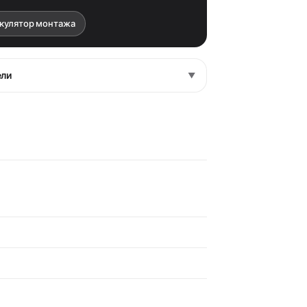
ькулятор монтажа
ели
▼