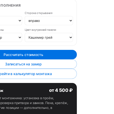
СПОЛНЕНИЯ
Сторона открывания
оны
Цвет внутренней панели
Рассчитать стоимость
Записаться на замер
рейти в калькулятор монтажа
от 4 500 ₽
аж
т монтажника: установка в проём,
роверка притвора и замков. Пена, крепёж,
гие позиции — дополнительно, в