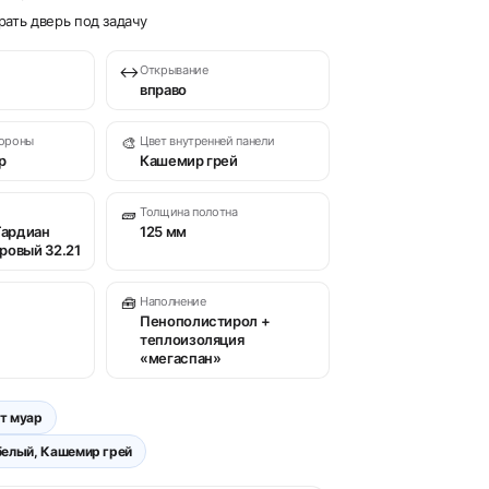
ать дверь под задачу
↔
Открывание
вправо
тороны
🎨
Цвет внутренней панели
р
Кашемир грей
🧱
Толщина полотна
Гардиан
125 мм
ровый 32.21
🧰
Наполнение
Пенополистирол +
теплоизоляция
«мегаспан»
т муар
елый, Кашемир грей