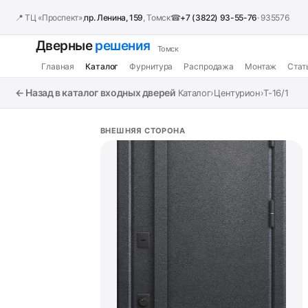
📍 ТЦ «Проспект»,
пр. Ленина, 159
, Томск
☎
+7 (3822) 93-55-76
· 935576
Дверные
решения
Томск
Главная
Каталог
Фурнитура
Распродажа
Монтаж
Стат
← Назад в каталог входных дверей
Каталог
›
Центурион
›
T-16/1
ВНЕШНЯЯ СТОРОНА