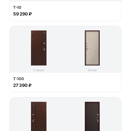
T-10
59 290 ₽
Снаружи
Внутри
T-100
27 390 ₽