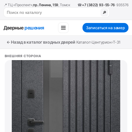
📍 ТЦ «Проспект»,
пр. Ленина, 159
, Томск
☎
+7 (3822) 93-55-76
· 935576
🔎
Дверные
решения
Записаться на замер
← Назад в каталог входных дверей
Каталог
›
Центурион
›
T-31
ВНЕШНЯЯ СТОРОНА