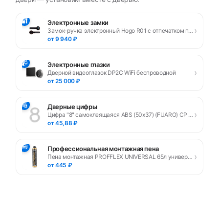
🔐
Электронные замки
›
Замок-ручка электронный Hogo R01 с отпечатком пальца, черный
от 9 940 ₽
📹
Электронные глазки
›
Дверной видеоглазок DP2C WiFi беспроводной
от 25 000 ₽
🔢
Дверные цифры
›
Цифра "8" самоклеящаяся ABS (50х37) (FUARO) CP хром
от 45,88 ₽
🧰
Профессиональная монтажная пена
›
Пена монтажная PROFFLEX UNIVERSAL 65л универсальная
от 445 ₽