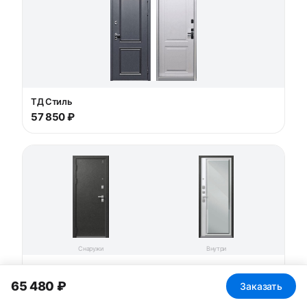
ТД Стиль
57 850 ₽
Снаружи
Внутри
Люкс-1
58 780 ₽
65 480 ₽
Заказать