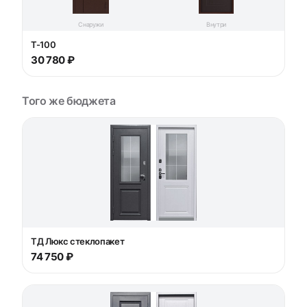
Снаружи
Внутри
T-100
30 780 ₽
Того же бюджета
ТД Люкс стеклопакет
74 750 ₽