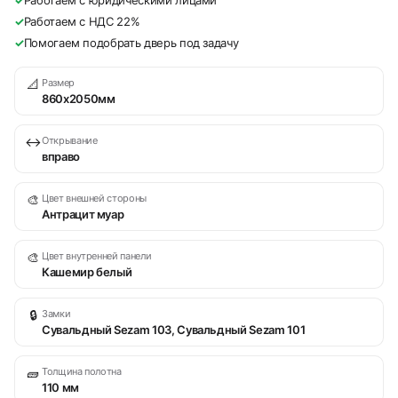
✓
Работаем с юридическими лицами
✓
Работаем с НДС 22%
✓
Помогаем подобрать дверь под задачу
📐
Размер
860х2050мм
↔
Открывание
вправо
🎨
Цвет внешней стороны
Антрацит муар
🎨
Цвет внутренней панели
Кашемир белый
🔒
Замки
Сувальдный Sezam 103, Сувальдный Sezam 101
🧱
Толщина полотна
110 мм