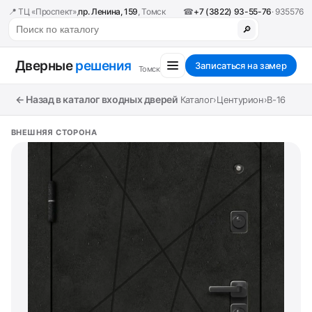
📍 ТЦ «Проспект»,
пр. Ленина, 159
, Томск
☎
+7 (3822) 93-55-76
· 935576
🔎
Дверные
решения
Записаться на замер
Томск
← Назад в каталог входных дверей
Каталог
›
Центурион
›
В-16
ВНЕШНЯЯ СТОРОНА