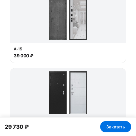
А-15
39 000 ₽
Агат-1
29 730 ₽
Заказать
39 780 ₽