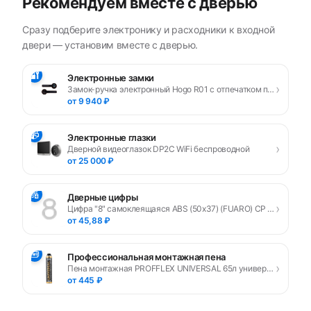
Рекомендуем вместе с дверью
Сразу подберите электронику и расходники к входной
двери — установим вместе с дверью.
🔐
Электронные замки
›
Замок-ручка электронный Hogo R01 с отпечатком пальца, черный
от 9 940 ₽
📹
Электронные глазки
›
Дверной видеоглазок DP2C WiFi беспроводной
от 25 000 ₽
🔢
Дверные цифры
›
Цифра "8" самоклеящаяся ABS (50х37) (FUARO) CP хром
от 45,88 ₽
🧰
Профессиональная монтажная пена
›
Пена монтажная PROFFLEX UNIVERSAL 65л универсальная
от 445 ₽