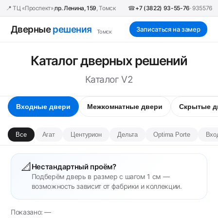
📍 ТЦ «Проспект»,
пр. Ленина, 159
, Томск
☎
+7 (3822) 93-55-76
· 935576
Дверные
решения
Записаться на замер
Томск
Каталог дверных решений
Каталог V2
Входные двери
Межкомнатные двери
Скрытые д
Все
Агат
Центурион
Дельта
Optima Porte
Вхо
📐
Нестандартный проём?
Подберём дверь в размер с шагом 1 см —
возможность зависит от фабрики и коллекции.
Показано: —