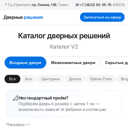
📍 ТЦ «Проспект»,
пр. Ленина, 159
, Томск
☎
+7 (3822) 93-55-76
· 935576
Дверные
решения
Записаться на замер
Каталог дверных решений
Каталог V2
Входные двери
Межкомнатные двери
Скрытые д
Все
Агат
Центурион
Дельта
Optima Porte
Вхо
📐
Нестандартный проём?
Подберём дверь в размер с шагом 1 см —
возможность зависит от фабрики и коллекции.
Показано: —