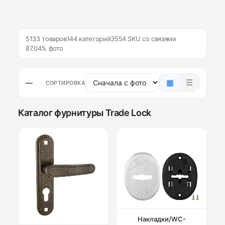
5133 товаров
144 категорий
3554 SKU со связями
87.04% фото
▦
☰
—
СОРТИРОВКА
Каталог фурнитуры Trade Lock
Накладки/WC-