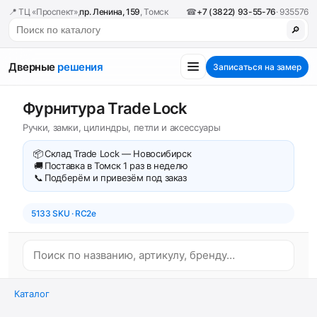
📍 ТЦ «Проспект»,
пр. Ленина, 159
, Томск
☎
+7 (3822) 93-55-76
· 935576
🔎
Дверные
решения
Записаться на замер
Фурнитура Trade Lock
Ручки, замки, цилиндры, петли и аксессуары
📦
Склад Trade Lock — Новосибирск
🚚
Поставка в Томск 1 раз в неделю
📞
Подберём и привезём под заказ
5133 SKU · RC2e
Каталог