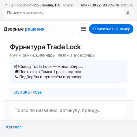
📍 ТЦ «Проспект»,
пр. Ленина, 159
, Томск
☎
+7 (3822) 93-55-76
· 935576
🔎
Дверные
решения
Записаться на замер
Фурнитура Trade Lock
Ручки, замки, цилиндры, петли и аксессуары
📦
Склад Trade Lock — Новосибирск
🚚
Поставка в Томск 1 раз в неделю
📞
Подберём и привезём под заказ
5133 SKU · RC2e
Каталог