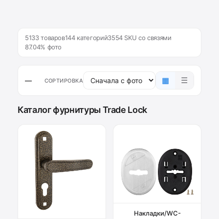
5133 товаров
144 категорий
3554 SKU со связями
87.04% фото
▦
☰
—
СОРТИРОВКА
Каталог фурнитуры Trade Lock
Накладки/WC-