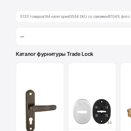
5133 товаров
144 категорий
3554 SKU со связями
87.04% фото
—
Каталог фурнитуры Trade Lock