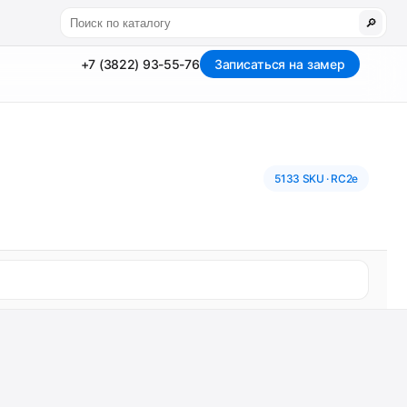
🔎
+7 (3822) 93-55-76
Записаться на замер
5133 SKU · RC2e