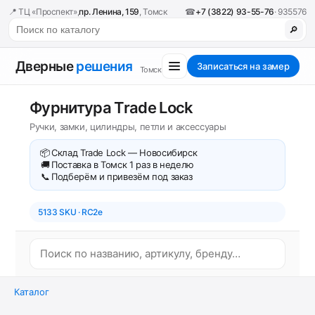
📍 ТЦ «Проспект»,
пр. Ленина, 159
, Томск
☎
+7 (3822) 93-55-76
· 935576
🔎
Дверные
решения
Записаться на замер
Томск
Фурнитура Trade Lock
Ручки, замки, цилиндры, петли и аксессуары
📦
Склад Trade Lock — Новосибирск
🚚
Поставка в Томск 1 раз в неделю
📞
Подберём и привезём под заказ
5133 SKU · RC2e
Каталог