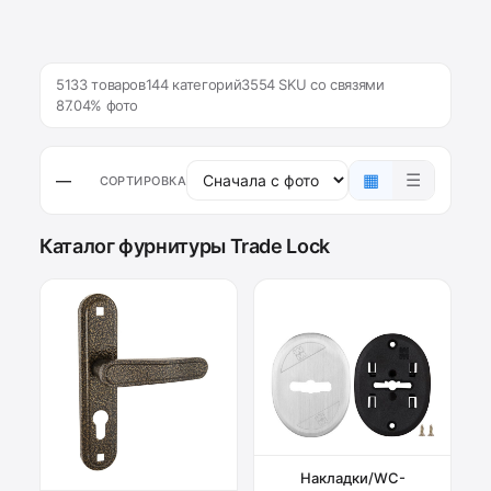
5133 товаров
144 категорий
3554 SKU со связями
87.04% фото
▦
☰
—
СОРТИРОВКА
Каталог фурнитуры Trade Lock
Накладки/WC-