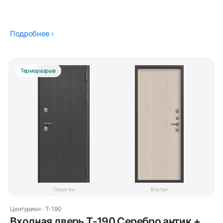
Подробнее ›
Терморазрыв
Снаружи
Внутри
Центурион · T-190
Входная дверь T-190 Серебро антик +