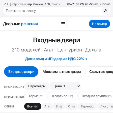
📍 ТЦ «Проспект»,
пр. Ленина, 159
, Томск
☎
+7 (3822) 93-55-76
· 935576
🔎
Дверные
решения
На замер
Входные двери
210 моделей · Агат · Центурион · Дельта
Для юрлиц и ИП: двери с НДС 22% →
Входные двери
Межкомнатные двери
Скрытые две
Параметры
ПРОИЗВОДИТЕЛЬ
Термо
Квартира
Входная группа
(87)
(116)
(22)
ПРИМЕНЕНИЕ
Все
А
В
С
Термо
Люкс
СЕРИЯ
(168)
(8)
(13)
(10)
(52)
(18)