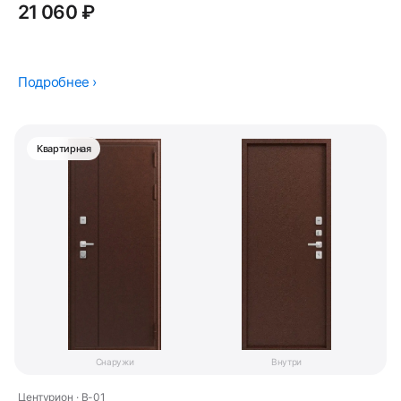
21 060 ₽
Подробнее ›
Квартирная
Снаружи
Внутри
Центурион · В-01