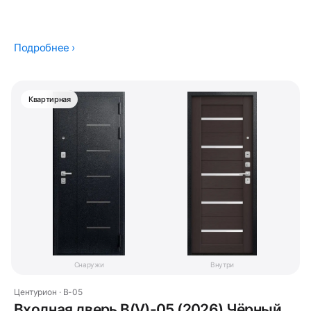
Подробнее ›
Квартирная
Снаружи
Внутри
Центурион · В-05
Входная дверь В(V)-05 (2026) Чёрный