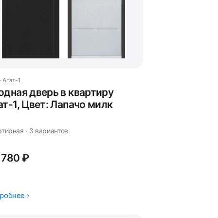
· Агат-1
одная дверь в квартиру
ат-1, Цвет: Лапачо милк
тирная · 3 вариантов
 780 ₽
робнее ›