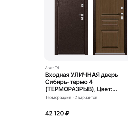
Агат · T4
Входная УЛИЧНАЯ дверь
Сибирь-термо 4
(ТЕРМОРАЗРЫВ), Цвет:
Миндаль
Терморазрыв · 2 вариантов
42 120 ₽