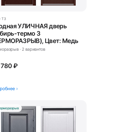
· T3
одная УЛИЧНАЯ дверь
бирь-термо 3
ЕРМОРАЗРЫВ), Цвет: Медь
моразрыв · 2 вариантов
 780 ₽
робнее ›
ерморазрыв