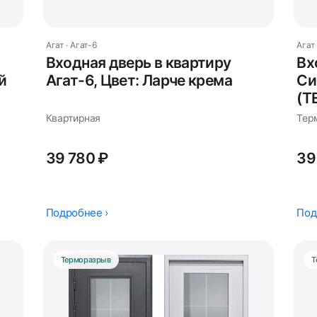
Агат · Агат-6
Агат 
Входная дверь в квартиру
Вх
й
Агат-6, Цвет: Ларче крема
Си
(Т
Квартирная
Тер
39 780 ₽
39
Подробнее ›
Под
Терморазрыв
Т