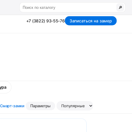
🔎
+7 (3822) 93-55-76
Записаться на замер
ура
Смарт-замки
Параметры