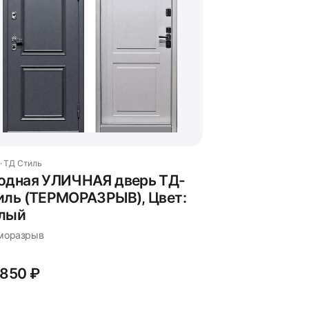
 · ТД Стиль
одная УЛИЧНАЯ дверь ТД-
иль (ТЕРМОРАЗРЫВ), Цвет:
лый
моразрыв
 850 ₽