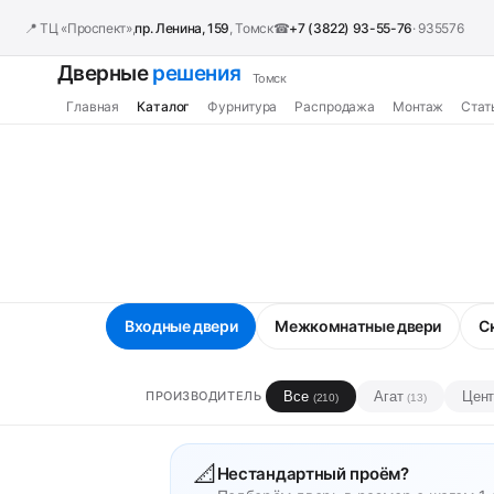
📍 ТЦ «Проспект»,
пр. Ленина, 159
, Томск
☎
+7 (3822) 93-55-76
· 935576
Дверные
решения
Томск
Главная
Каталог
Фурнитура
Распродажа
Монтаж
Стат
Входные двери
Межкомнатные двери
С
Все
Агат
Цен
ПРОИЗВОДИТЕЛЬ
(210)
(13)
📐
Нестандартный проём?