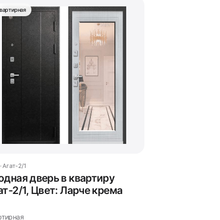
вартирная
· Агат-2/1
одная дверь в квартиру
ат-2/1, Цвет: Ларче крема
ртирная