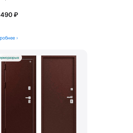
 490 ₽
робнее ›
ерморазрыв