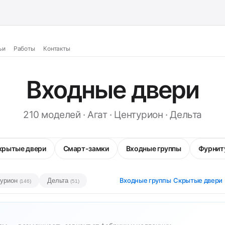
ьи
Работы
Контакты
Входные двери
210 моделей · Агат · Центурион · Дельта
крытые двери
Смарт-замки
Входные группы
Фурнит
Входные группы
Скрытые двери
турион
Дельта
(146)
(51)