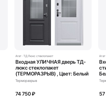
Агат · ТД Люкс стеклопакет
Агат
Входная УЛИЧНАЯ дверь ТД-
Вх
люкс стеклопакет
cт
(ТЕРМОРАЗРЫВ) , Цвет: Белый
Бе
Терморазрыв
Тер
74 750 ₽
57