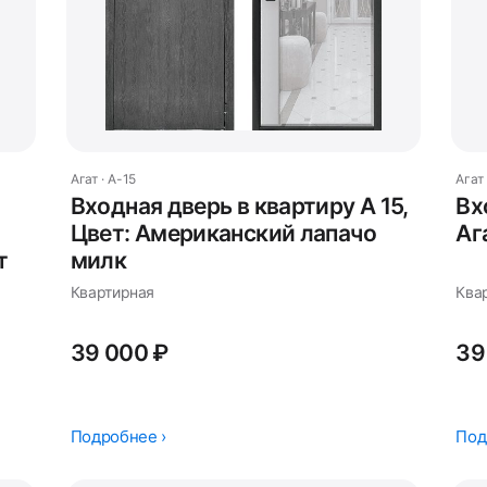
Агат · А-15
Агат 
Входная дверь в квартиру А 15,
Вх
Цвет: Американский лапачо
Аг
т
милк
Квартирная
Квар
39 000 ₽
39
Подробнее ›
Под