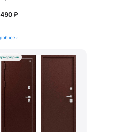
 490 ₽
робнее ›
ерморазрыв