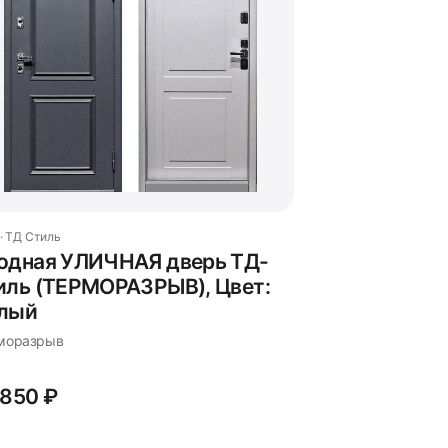
 · ТД Стиль
одная УЛИЧНАЯ дверь ТД-
иль (ТЕРМОРАЗРЫВ), Цвет:
лый
моразрыв
 850 ₽