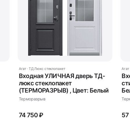
Агат · ТД Люкс стеклопакет
Агат
Входная УЛИЧНАЯ дверь ТД-
Вх
люкс стеклопакет
cт
(ТЕРМОРАЗРЫВ) , Цвет: Белый
Бе
Терморазрыв
Тер
74 750 ₽
57