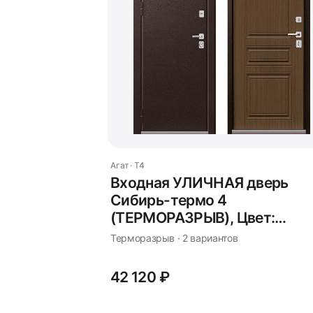
Агат · T4
Входная УЛИЧНАЯ дверь
Сибирь-термо 4
(ТЕРМОРАЗРЫВ), Цвет:
Миндаль
Терморазрыв · 2 вариантов
42 120 ₽