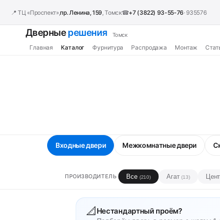
📍 ТЦ «Проспект»,
пр. Ленина, 159
, Томск
☎
+7 (3822) 93-55-76
· 935576
Дверные
решения
Томск
Главная
Каталог
Фурнитура
Распродажа
Монтаж
Стат
Входные двери
Межкомнатные двери
С
Все
Агат
Цен
ПРОИЗВОДИТЕЛЬ
(210)
(13)
📐
Нестандартный проём?