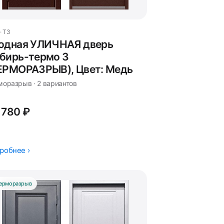
· T3
одная УЛИЧНАЯ дверь
бирь-термо 3
ЕРМОРАЗРЫВ), Цвет: Медь
моразрыв · 2 вариантов
 780 ₽
робнее ›
ерморазрыв