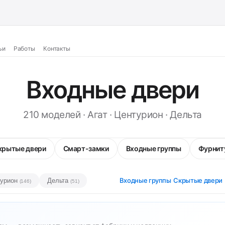
ьи
Работы
Контакты
Входные двери
210 моделей · Агат · Центурион · Дельта
крытые двери
Смарт-замки
Входные группы
Фурнит
Входные группы
Скрытые двери
турион
Дельта
(146)
(51)