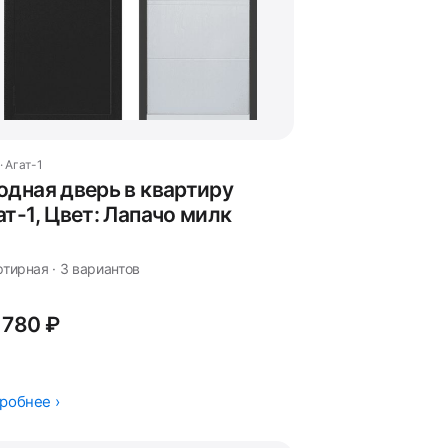
· Агат-1
одная дверь в квартиру
ат-1, Цвет: Лапачо милк
тирная · 3 вариантов
 780 ₽
робнее ›