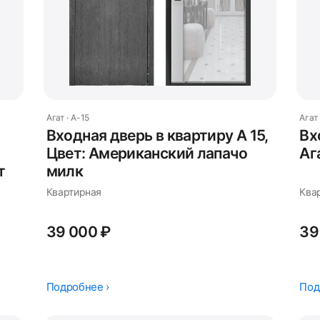
Агат · А-15
Агат 
Входная дверь в квартиру А 15,
Вх
Цвет: Американский лапачо
Аг
т
милк
Квартирная
Квар
39 000 ₽
39
Подробнее ›
Под