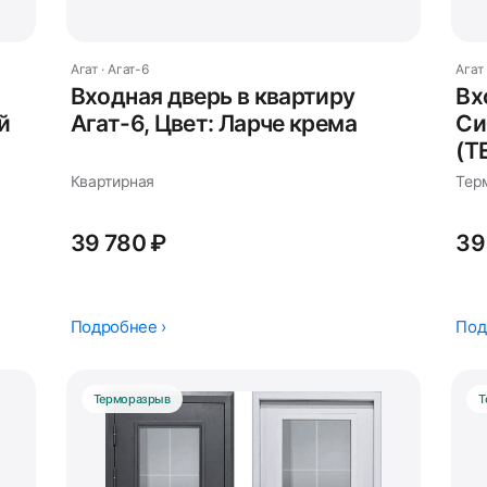
Агат · Агат-6
Агат 
Входная дверь в квартиру
Вх
й
Агат-6, Цвет: Ларче крема
Си
(Т
Квартирная
Тер
39 780 ₽
39
Подробнее ›
Под
Терморазрыв
Т