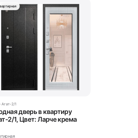
вартирная
· Агат-2/1
одная дверь в квартиру
ат-2/1, Цвет: Ларче крема
ртирная