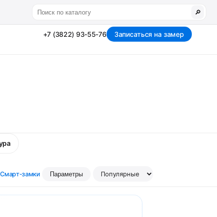
🔎
+7 (3822) 93-55-76
Записаться на замер
ура
Смарт-замки
Параметры