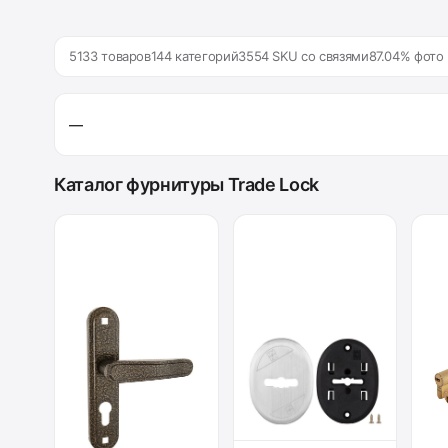
5133 товаров
144 категорий
3554 SKU со связями
87.04% фото
—
Каталог фурнитуры Trade Lock