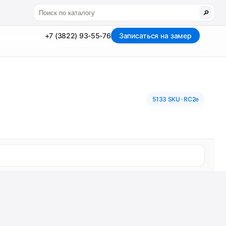
🔎
+7 (3822) 93-55-76
Записаться на замер
5133 SKU · RC2e