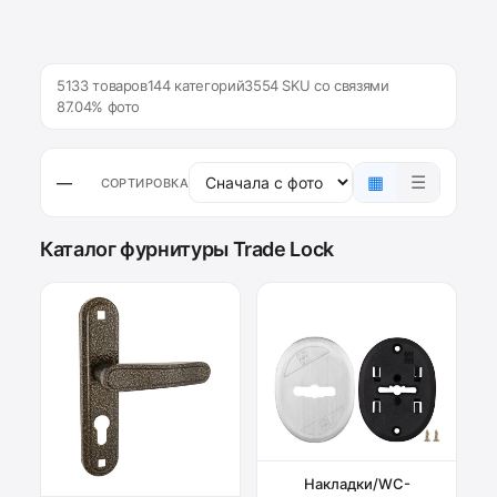
5133 товаров
144 категорий
3554 SKU со связями
87.04% фото
▦
☰
—
СОРТИРОВКА
Каталог фурнитуры Trade Lock
Накладки/WC-