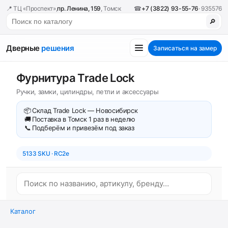
📍 ТЦ «Проспект»,
пр. Ленина, 159
, Томск
☎
+7 (3822) 93-55-76
· 935576
🔎
Дверные
решения
Записаться на замер
Фурнитура Trade Lock
Ручки, замки, цилиндры, петли и аксессуары
📦
Склад Trade Lock — Новосибирск
🚚
Поставка в Томск 1 раз в неделю
📞
Подберём и привезём под заказ
5133 SKU · RC2e
Каталог