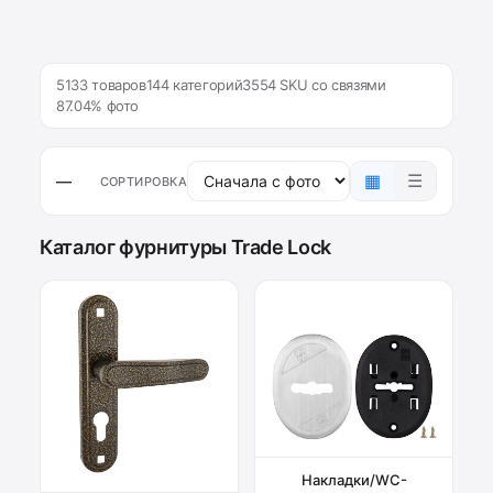
5133 товаров
144 категорий
3554 SKU со связями
87.04% фото
▦
☰
—
СОРТИРОВКА
Каталог фурнитуры Trade Lock
Накладки/WC-