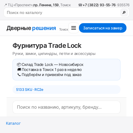
📍 ТЦ «Проспект»,
пр. Ленина, 159
, Томск
☎
+7 (3822) 93-55-76
· 935576
🔎
Дверные
решения
Записаться на замер
Томск
Фурнитура Trade Lock
Ручки, замки, цилиндры, петли и аксессуары
📦
Склад Trade Lock — Новосибирск
🚚
Поставка в Томск 1 раз в неделю
📞
Подберём и привезём под заказ
5133 SKU · RC2e
Каталог