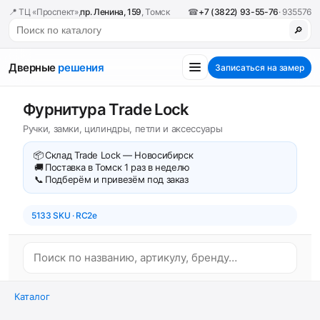
📍 ТЦ «Проспект»,
пр. Ленина, 159
, Томск
☎
+7 (3822) 93-55-76
· 935576
🔎
Дверные
решения
Записаться на замер
Фурнитура Trade Lock
Ручки, замки, цилиндры, петли и аксессуары
📦
Склад Trade Lock — Новосибирск
🚚
Поставка в Томск 1 раз в неделю
📞
Подберём и привезём под заказ
5133 SKU · RC2e
Каталог