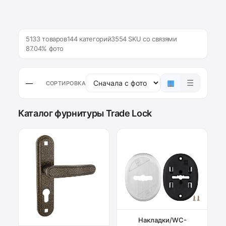
5133 товаров
144 категорий
3554 SKU со связями
87.04% фото
▦
☰
—
СОРТИРОВКА
Каталог фурнитуры Trade Lock
Накладки/WC-