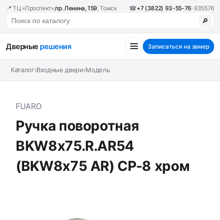
📍 ТЦ «Проспект»,
пр. Ленина, 159
, Томск
☎
+7 (3822) 93-55-76
· 935576
🔎
Дверные
решения
Записаться на замер
Каталог
›
Входные двери
›
Модель
FUARO
Ручка поворотная
BKW8x75.R.AR54
(BKW8x75 AR) CP-8 хром