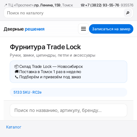
📍 ТЦ «Проспект»,
пр. Ленина, 159
, Томск
☎
+7 (3822) 93-55-76
· 935576
🔎
Дверные
решения
Записаться на замер
Фурнитура Trade Lock
Ручки, замки, цилиндры, петли и аксессуары
📦
Склад Trade Lock — Новосибирск
🚚
Поставка в Томск 1 раз в неделю
📞
Подберём и привезём под заказ
5133 SKU · RC2e
Каталог