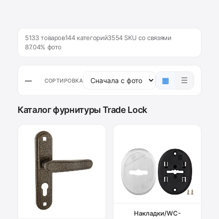
5133 товаров
144 категорий
3554 SKU со связями
87.04% фото
▦
☰
—
СОРТИРОВКА
Каталог фурнитуры Trade Lock
Накладки/WC-