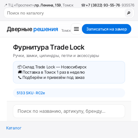
📍 ТЦ «Проспект»,
пр. Ленина, 159
, Томск
☎
+7 (3822) 93-55-76
· 935576
🔎
Дверные
решения
Записаться на замер
Томск
Фурнитура Trade Lock
Ручки, замки, цилиндры, петли и аксессуары
📦
Склад Trade Lock — Новосибирск
🚚
Поставка в Томск 1 раз в неделю
📞
Подберём и привезём под заказ
5133 SKU · RC2e
Каталог