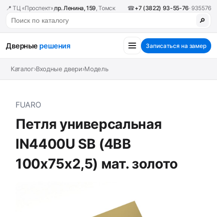
📍 ТЦ «Проспект»,
пр. Ленина, 159
, Томск
☎
+7 (3822) 93-55-76
· 935576
🔎
Дверные
решения
Записаться на замер
Каталог
›
Входные двери
›
Модель
FUARO
Петля универсальная
IN4400U SB (4BB
100x75x2,5) мат. золото