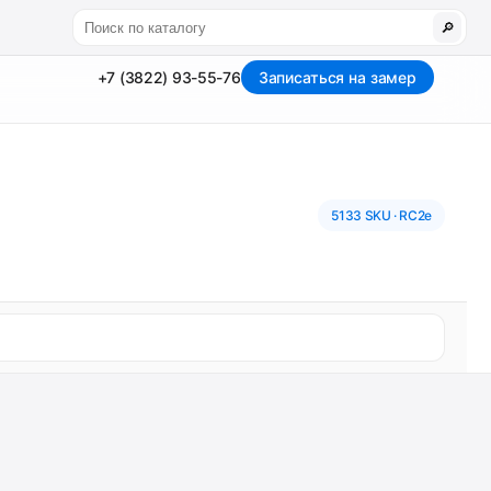
🔎
+7 (3822) 93-55-76
Записаться на замер
5133 SKU · RC2e