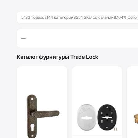
5133 товаров
144 категорий
3554 SKU со связями
87.04% фото
—
Каталог фурнитуры Trade Lock