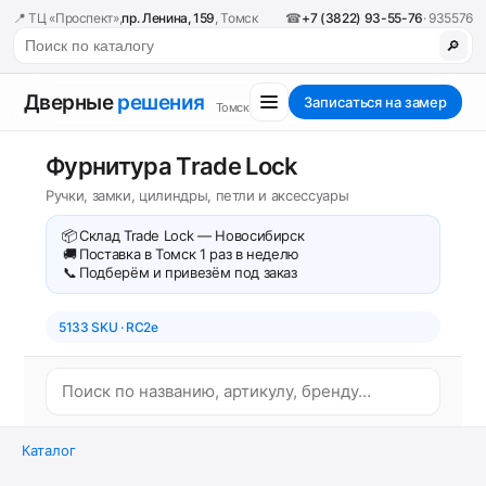
📍 ТЦ «Проспект»,
пр. Ленина, 159
, Томск
☎
+7 (3822) 93-55-76
· 935576
🔎
Дверные
решения
Записаться на замер
Томск
Фурнитура Trade Lock
Ручки, замки, цилиндры, петли и аксессуары
📦
Склад Trade Lock — Новосибирск
🚚
Поставка в Томск 1 раз в неделю
📞
Подберём и привезём под заказ
5133 SKU · RC2e
Каталог