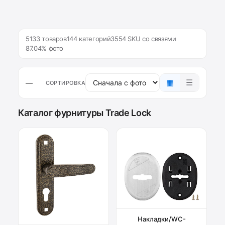
5133 товаров
144 категорий
3554 SKU со связями
87.04% фото
▦
☰
—
СОРТИРОВКА
Каталог фурнитуры Trade Lock
Накладки/WC-