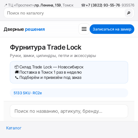
📍 ТЦ «Проспект»,
пр. Ленина, 159
, Томск
☎
+7 (3822) 93-55-76
· 935576
🔎
Дверные
решения
Записаться на замер
Фурнитура Trade Lock
Ручки, замки, цилиндры, петли и аксессуары
📦
Склад Trade Lock — Новосибирск
🚚
Поставка в Томск 1 раз в неделю
📞
Подберём и привезём под заказ
5133 SKU · RC2e
Каталог