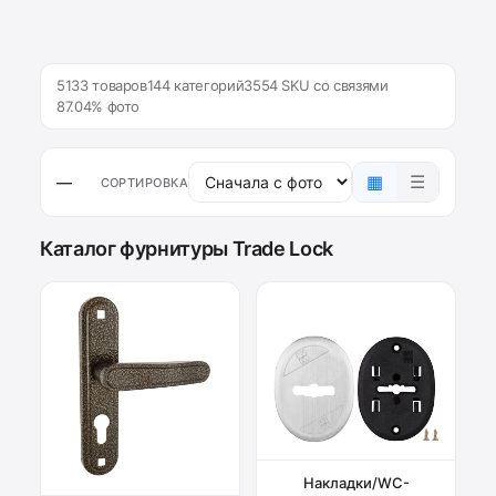
5133 товаров
144 категорий
3554 SKU со связями
87.04% фото
▦
☰
—
СОРТИРОВКА
Каталог фурнитуры Trade Lock
Накладки/WC-