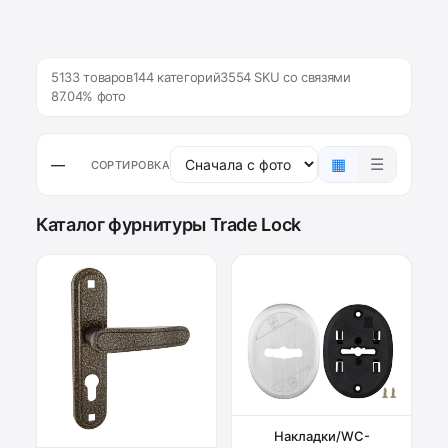
5133 товаров
144 категорий
3554 SKU со связями
87.04% фото
▦
☰
—
СОРТИРОВКА
Каталог фурнитуры Trade Lock
Накладки/WC-