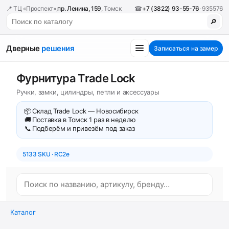
📍 ТЦ «Проспект»,
пр. Ленина, 159
, Томск
☎
+7 (3822) 93-55-76
· 935576
🔎
Дверные
решения
Записаться на замер
Фурнитура Trade Lock
Ручки, замки, цилиндры, петли и аксессуары
📦
Склад Trade Lock — Новосибирск
🚚
Поставка в Томск 1 раз в неделю
📞
Подберём и привезём под заказ
5133 SKU · RC2e
Каталог