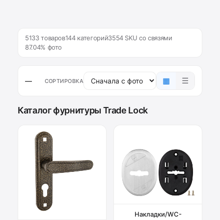
5133 товаров
144 категорий
3554 SKU со связями
87.04% фото
▦
☰
—
СОРТИРОВКА
Каталог фурнитуры Trade Lock
Накладки/WC-