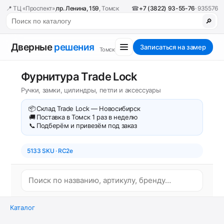
📍 ТЦ «Проспект»,
пр. Ленина, 159
, Томск
☎
+7 (3822) 93-55-76
· 935576
🔎
Дверные
решения
Записаться на замер
Томск
Фурнитура Trade Lock
Ручки, замки, цилиндры, петли и аксессуары
📦
Склад Trade Lock — Новосибирск
🚚
Поставка в Томск 1 раз в неделю
📞
Подберём и привезём под заказ
5133 SKU · RC2e
Каталог