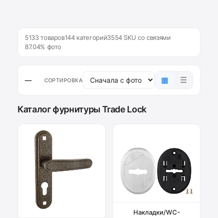
5133 товаров
144 категорий
3554 SKU со связями
87.04% фото
▦
☰
—
СОРТИРОВКА
Каталог фурнитуры Trade Lock
Накладки/WC-