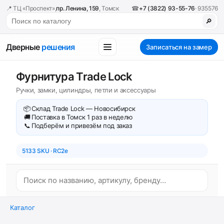
📍 ТЦ «Проспект»,
пр. Ленина, 159
, Томск
☎
+7 (3822) 93-55-76
· 935576
🔎
Дверные
решения
Записаться на замер
Фурнитура Trade Lock
Ручки, замки, цилиндры, петли и аксессуары
📦
Склад Trade Lock — Новосибирск
🚚
Поставка в Томск 1 раз в неделю
📞
Подберём и привезём под заказ
5133 SKU · RC2e
Каталог