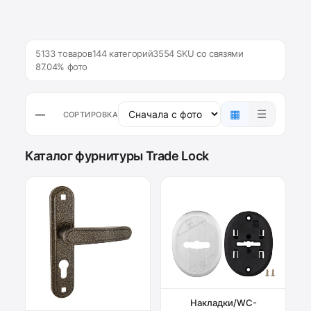
5133 товаров
144 категорий
3554 SKU со связями
87.04% фото
▦
☰
—
СОРТИРОВКА
Каталог фурнитуры Trade Lock
Накладки/WC-