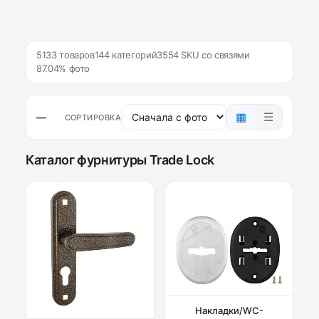
5133 товаров
144 категорий
3554 SKU со связями
87.04% фото
▦
☰
—
СОРТИРОВКА
Каталог фурнитуры Trade Lock
Накладки/WC-