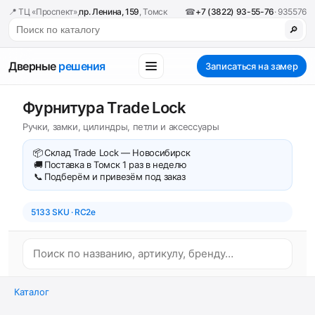
📍 ТЦ «Проспект»,
пр. Ленина, 159
, Томск
☎
+7 (3822) 93-55-76
· 935576
🔎
Дверные
решения
Записаться на замер
Фурнитура Trade Lock
Ручки, замки, цилиндры, петли и аксессуары
📦
Склад Trade Lock — Новосибирск
🚚
Поставка в Томск 1 раз в неделю
📞
Подберём и привезём под заказ
5133 SKU · RC2e
Каталог