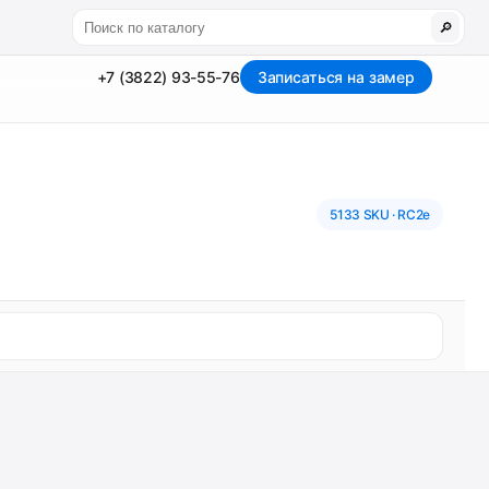
🔎
+7 (3822) 93-55-76
Записаться на замер
5133 SKU · RC2e