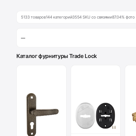
5133 товаров
144 категорий
3554 SKU со связями
87.04% фото
—
Каталог фурнитуры Trade Lock