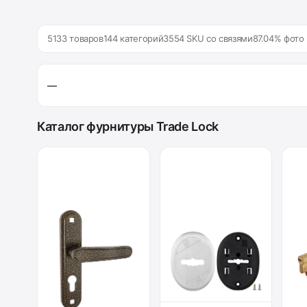
5133 товаров
144 категорий
3554 SKU со связями
87.04% фото
—
Каталог фурнитуры Trade Lock