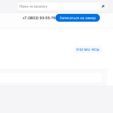
🔎
+7 (3822) 93-55-76
Записаться на замер
5133 SKU · RC2e