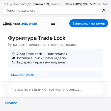
📍 ТЦ «Проспект»,
пр. Ленина, 159
, Томск
☎
+7 (3822) 93-55-76
· 935576
🔎
Дверные
решения
Записаться на замер
Фурнитура Trade Lock
Ручки, замки, цилиндры, петли и аксессуары
📦
Склад Trade Lock — Новосибирск
🚚
Поставка в Томск 1 раз в неделю
📞
Подберём и привезём под заказ
5133 SKU · RC2e
Каталог