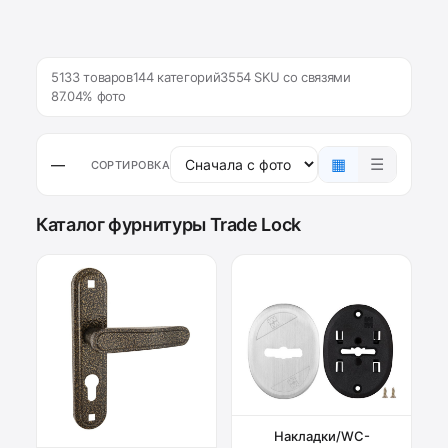
5133 товаров
144 категорий
3554 SKU со связями
87.04% фото
▦
☰
—
СОРТИРОВКА
Каталог фурнитуры Trade Lock
Накладки/WC-