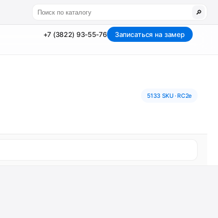
🔎
+7 (3822) 93-55-76
Записаться на замер
5133 SKU · RC2e