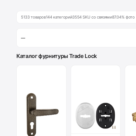
5133 товаров
144 категорий
3554 SKU со связями
87.04% фото
—
Каталог фурнитуры Trade Lock